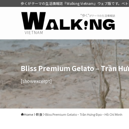
歩くがテーマの生活情報誌『Walking Vietnam』ウェブ版です
Bliss Premium Gelato – Trần Hư
[showexcerpt]
Home
飲食
Bliss Premium Gelato – Trần Hưng Đạo – Hồ Chí Minh