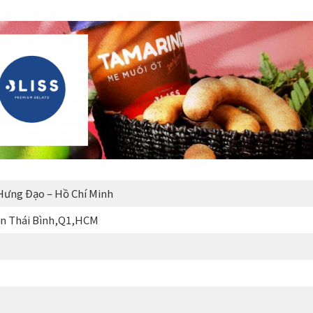
Hưng Đạo – Hồ Chí Minh
ễn Thái Bình,Q1,HCM