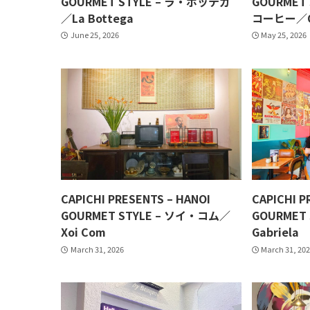
GOURMET STYLE – ラ・ボッテガ
GOURMET
／La Bottega
コーヒー／Ori
June 25, 2026
May 25, 2026
CAPICHI PRESENTS – HANOI
CAPICHI P
GOURMET STYLE – ソイ・コム／
GOURMET
Xoi Com
Gabriela
March 31, 2026
March 31, 20