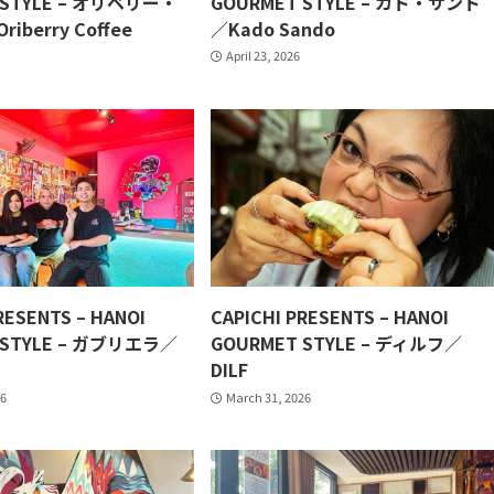
 STYLE – オリベリー・
GOURMET STYLE – カド・サンド
berry Coffee
／Kado Sando
April 23, 2026
RESENTS – HANOI
CAPICHI PRESENTS – HANOI
 STYLE – ガブリエラ／
GOURMET STYLE – ディルフ／
DILF
26
March 31, 2026