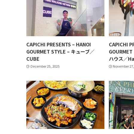
CAPICHI PRESENTS – HANOI
CAPICHI P
GOURMET STYLE – キューブ／
GOURMET
CUBE
ハウス／Hano
December 25, 2025
November 27,