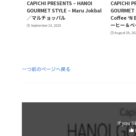
CAPICHI PRESENTS – HANOI
CAPICHI P
GOURMET STYLE – Maru Jokbal
GOURMET S
／マルチョッパル
Coffee 
ーヒー＆ベ
September 23, 2025
August 29, 20
一つ前のページへ戻る
If you li