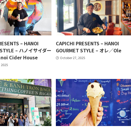
RESENTS – HANOI
CAPICHI PRESENTS – HANOI
 STYLE – ハノイサイダー
GOURMET STYLE – オレ／Ole
i Cider House
October 27, 2025
 2025