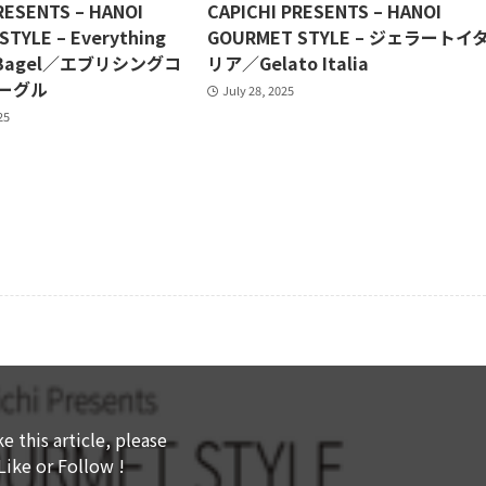
RESENTS – HANOI
CAPICHI PRESENTS – HANOI
TYLE – Everything
GOURMET STYLE – ジェラートイ
‘N Bagel／エブリシングコ
リア／Gelato Italia
ーグル
July 28, 2025
25
ke this article, please
Like or Follow !