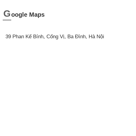
G
oogle Maps
39 Phan Kế Bính, Cống Vị, Ba Đình, Hà Nội