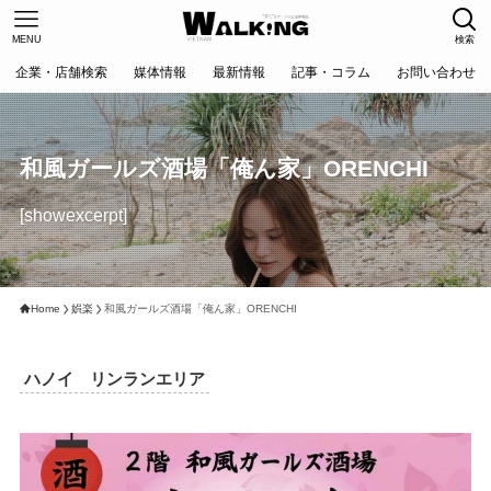
MENU
検索
企業・店舗検索
媒体情報
最新情報
記事・コラム
お問い合わせ
和風ガールズ酒場「俺ん家」ORENCHI
[showexcerpt]
Home
娯楽
和風ガールズ酒場「俺ん家」ORENCHI
ハノイ リンランエリア