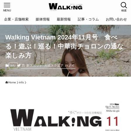
MENU
検索
企業・店舗検索
媒体情報
最新情報
記事・コラム
お問い合わせ
Walking Vietnam 2024年11月号 食べ
る！遊ぶ！巡る！中華街チョロンの通な
楽しみ方
西
新スポット
大成スクエア
ハノイ
info
Home
info