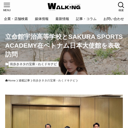
MENU
検索
企業・店舗検索
媒体情報
最新情報
記事・コラム
お問い合わせ
立命館宇治高等学校とSAKURA SPORTS
ACADEMY在ベトナム日本大使館を表敬
訪問
街歩きネタの宝庫 - わくドキナビ
Home
連載記事
街歩きネタの宝庫 - わくドキナビ