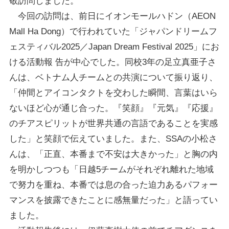
敬訪問しました。
今回の訪問は、前日にイオンモールハドン（AEON
Mall Ha Dong）で行われていた「ジャパンドリームフ
ェスティバル2025／Japan Dream Festival 2025」にお
ける活動報 告が中心でした。同校3年の足立真亜子さ
んは、ベトナム人チームとの共演について振り返り、
「仲間とアイコンタクトを交わした瞬間、言葉はいら
ないほど心が通じ合った。『笑顔』『元気』『応援』
のチアスピリットが世界共通の言語であることを実感
した」と笑顔で伝えていました。また、SSAの小松さ
んは、「正直、本番まで不安は大きかった」と胸の内
を明かしつつも「日越5チームがそれぞれ離れた地域
で努力を重ね、本番では息の合った迫力あるパフォー
マンスを披露できたことに感無量だった」と語ってい
ました。