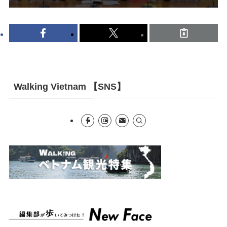
Walking Vietnam 【SNS】