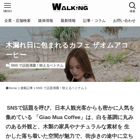
MENU
検索
企業・店舗検索
媒体情報
最新情報
記事・コラム
お問い合わせ
木漏れ日に包まれるカフェ ザオムアコ
ーヒー
SNS で話題沸騰！映えるベトナム
Home
連載記事
SNS で話題沸騰！映えるベトナム
SNSで話題を呼び、日本人観光客からも密かに人気を
集めている 「Giao Mua Coffee」は、白を基調に丸み
のある外観と、木製の家具やナチュラルな素材を 生
かした落ち着いた空間が魅力で、街歩きの途中に立ち