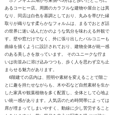
ホアンキエム湖から東側へ5分ほど歩いたところに
あるコーヒー店。周囲のカラフルな建物や屋台とは異
なり、同店は白色を基調としており、丸みを帯びた縁
取りが織りなす柔らかなフォルムは、まるでおとぎ話
の世界に迷い込んだかのような気分を味わえる外観で
す。壁や窓だけでなく、外に張り出したバルコニーも
曲線を描くように設計されており、建物全体が統一感
のある美しさを放っています。 そのユニークな佇ま
いは街並みに溶け込みつつも、歩く人を思わず立ち止
まらせる魅力があります。
6階建ての店内は、照明や素材を変えることで階ご
とに趣を持たせながらも、木や石など自然素材を生か
した家具や観葉植物を多く配置し、全体として心地よ
い統一感があります。人気店のため時間帯によっては
席が埋まってしまいやすく、動線に少し苦労すること