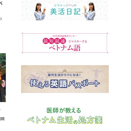
ベ
っ
？
展開