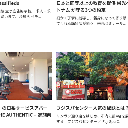
assifieds
日本と同等以上の教育を提供 栄光
トナム が守る3つの約束
役 立つ広告掲示板。 求人・求
います、お知ら せを...
細かく丁寧に指導し、親身になって寄り添
てくれる講師陣が揃う「栄光ゼミナール...
一の日系サービスアパー
フジスパセンター人気の秘訣とは
E AUTHENTIC – 家族向
リンラン通り店をはじめ、市内に計4店を
する「フジスパセンター ／ Fuji Spa C...