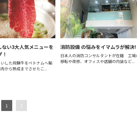
しない3大人気メニューを
消防設備 の悩みをイマムラが解決!
プ！
日本人の消防コンサルタントが在籍 工場
移転や改修、オフィスや店舗の内装など...
いした飛騨牛をベトナムへ輸
肉から熟成までさせたこ...
1
2