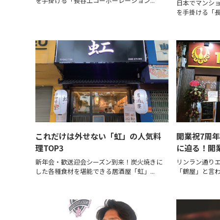
を手掛ける「長谷工コーポーレーション...
日本でマンシ
を手掛ける「長
これだけは外せない「虹」の人気料
開業祝7周
理TOP3
に迫る！開
新年会・歓送迎会シーズン到来！炭火焼きに
リンラン通り
した各種食材を堪能できる居酒屋「虹」...
「鶴屋」と言わ