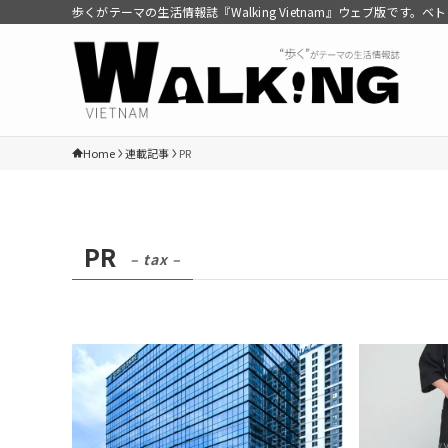
歩くがテーマの生活情報誌『Walking Vietnam』ウェブ版です
Home
連載記事
PR
PR
– tax –