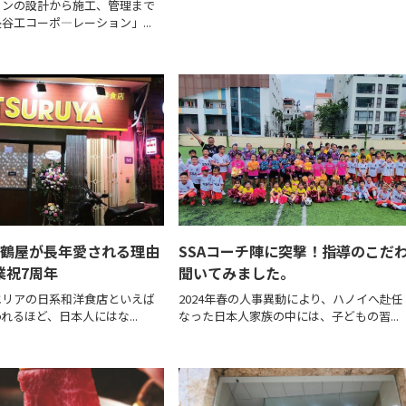
ョンの設計から施工、管理まで
谷工コーポ―レーション」...
年鶴屋が長年愛される理由
SSAコーチ陣に突撃！指導のこだ
業祝7周年
聞いてみました。
エリアの日系和洋食店といえば
2024年春の人事異動により、ハノイへ赴任
れるほど、日本人にはな...
なった日本人家族の中には、子どもの習...